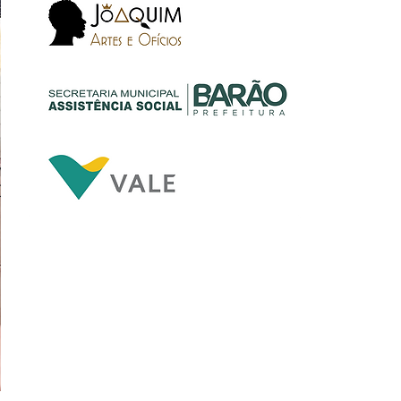
to
m
G.