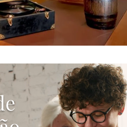
de
ção