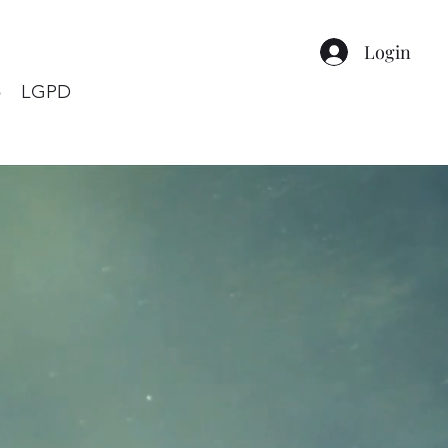
Login
o
LGPD