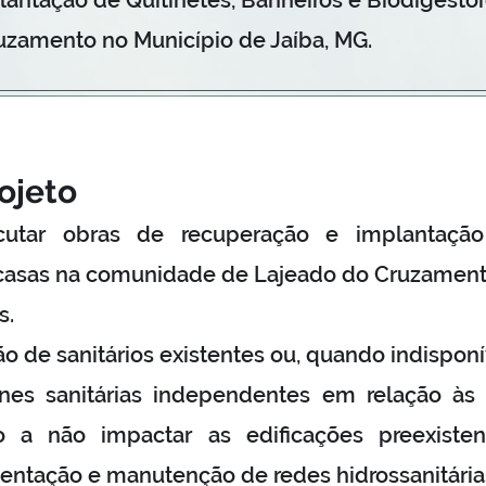
lantação de Quitinetes, Banheiros e Biodigesto
uzamento no Município de Jaíba, MG.
ojeto
cutar obras de recuperação e implantaçã
casas na comunidade de Lajeado do Cruzament
s.
o de sanitários existentes ou, quando indisponív
nes sanitárias independentes em relação às 
a não impactar as edificações preexistent
ntação e manutenção de redes hidrossanitárias 