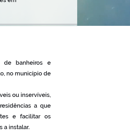
res em
o de banheiros e
o, no município de
eis ou inservíveis,
residências a que
es e facilitar os
a instalar.