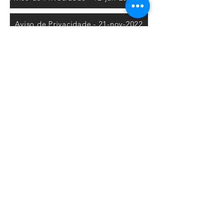
Aviso de Privacidade - 21-nov-2022
Aviso de Privacidade - 12-jun-2023 - Lista de Presença
Aviso de Privacidade - 18-jan-2023
Aviso de Privacidade - 29-jun-2023 - Inscrição Cursos
Aviso de Privacidade - 05-jun-2023
Aviso de Privacidade - 05-jul-2023 - Uso de Imagem
Aviso de Privacidade - 16-jan-2023
Aviso de Privacidade - 14-ago-2024 - Pesquisa