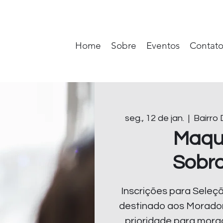
Home
Sobre
Eventos
Contat
seg., 12 de jan.
  |  
Bairro
Maqu
Sobr
Inscrições para Sele
destinado aos Morado
prioridade para mora