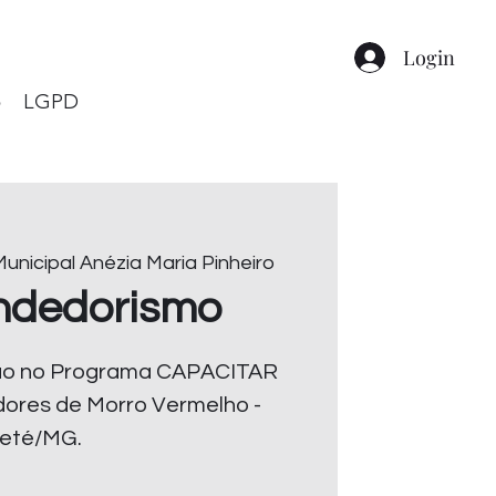
Login
o
LGPD
unicipal Anézia Maria Pinheiro
ndedorismo
ção no Programa CAPACITAR
ores de Morro Vermelho -
eté/MG.