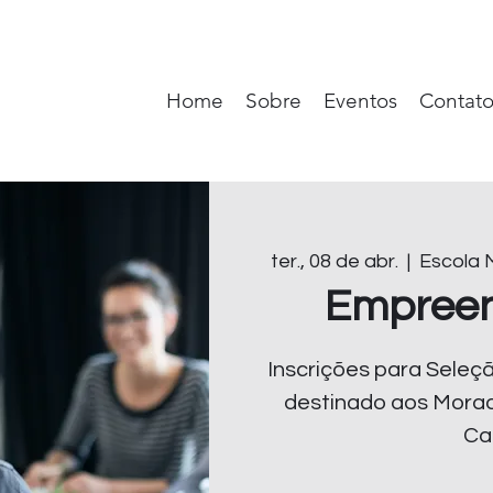
Home
Sobre
Eventos
Contat
ter., 08 de abr.
  |  
Escola M
Empree
Inscrições para Sele
destinado aos Morad
Ca