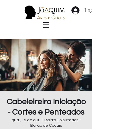
Login
Cabeleireiro Iniciação
- Cortes e Penteados
qua., 15 de out.
  |  
Bairro Dois Irmãos -
Barão de Cocais