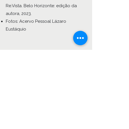
Re.Vista. Belo Horizonte: edição da
autora, 2023.
Fotos: Acervo Pessoal Lázaro
Eustáquio
Galeria de fotos com
recolha, tratamento e
exposição